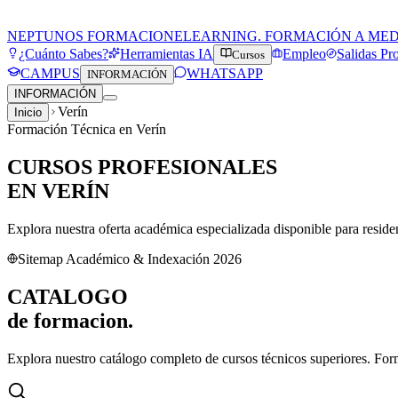
NEPTUNOS FORMACION
ELEARNING. FORMACIÓN A ME
¿Cuánto Sabes?
Herramientas IA
Empleo
Salidas Pr
Cursos
CAMPUS
WHATSAPP
INFORMACIÓN
INFORMACIÓN
Verín
Inicio
Formación Técnica en
Verín
CURSOS PROFESIONALES
EN
VERÍN
Explora nuestra oferta académica especializada disponible para resid
Sitemap Académico & Indexación 2026
CATALOGO
de
formacion.
Explora nuestro catálogo completo de cursos técnicos superiores. For