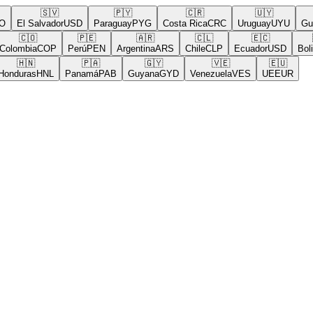
🇸🇻
🇵🇾
🇨🇷
🇺🇾
El Salvador
USD
Paraguay
PYG
Costa Rica
CRC
Uruguay
UYU
Guat
🇨🇴
🇵🇪
🇦🇷
🇨🇱
🇪🇨
🇧
olombia
COP
Perú
PEN
Argentina
ARS
Chile
CLP
Ecuador
USD
Bolivi
🇭🇳
🇵🇦
🇬🇾
🇻🇪
🇪🇺
nduras
HNL
Panamá
PAB
Guyana
GYD
Venezuela
VES
UE
EUR