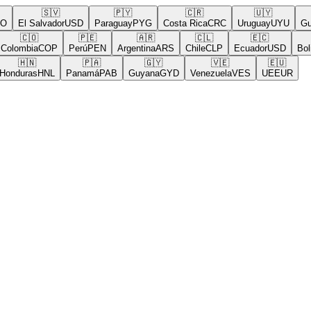
🇸🇻
🇵🇾
🇨🇷
🇺🇾
El Salvador
USD
Paraguay
PYG
Costa Rica
CRC
Uruguay
UYU
Guat
🇨🇴
🇵🇪
🇦🇷
🇨🇱
🇪🇨
🇧
lombia
COP
Perú
PEN
Argentina
ARS
Chile
CLP
Ecuador
USD
Bolivi
🇭🇳
🇵🇦
🇬🇾
🇻🇪
🇪🇺
nduras
HNL
Panamá
PAB
Guyana
GYD
Venezuela
VES
UE
EUR