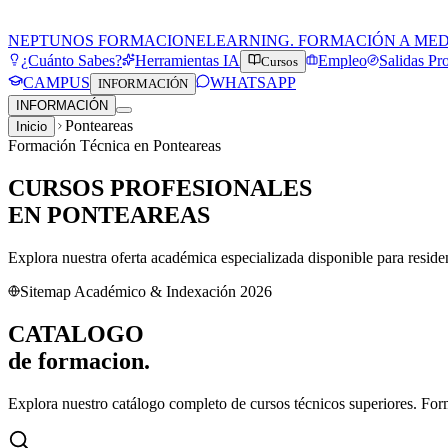
NEPTUNOS FORMACION
ELEARNING. FORMACIÓN A ME
¿Cuánto Sabes?
Herramientas IA
Empleo
Salidas Pr
Cursos
CAMPUS
WHATSAPP
INFORMACIÓN
INFORMACIÓN
Ponteareas
Inicio
Formación Técnica en
Ponteareas
CURSOS PROFESIONALES
EN
PONTEAREAS
Explora nuestra oferta académica especializada disponible para resid
Sitemap Académico & Indexación 2026
CATALOGO
de
formacion.
Explora nuestro catálogo completo de cursos técnicos superiores. For