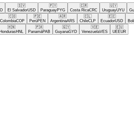
🇸🇻
🇵🇾
🇨🇷
🇺🇾
El Salvador
USD
Paraguay
PYG
Costa Rica
CRC
Uruguay
UYU
Guat
🇨🇴
🇵🇪
🇦🇷
🇨🇱
🇪🇨
🇧
lombia
COP
Perú
PEN
Argentina
ARS
Chile
CLP
Ecuador
USD
Bolivi
🇭🇳
🇵🇦
🇬🇾
🇻🇪
🇪🇺
nduras
HNL
Panamá
PAB
Guyana
GYD
Venezuela
VES
UE
EUR