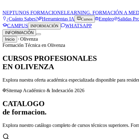
NEPTUNOS FORMACION
ELEARNING. FORMACIÓN A ME
¿Cuánto Sabes?
Herramientas IA
Empleo
Salidas Pr
Cursos
CAMPUS
WHATSAPP
INFORMACIÓN
INFORMACIÓN
Olivenza
Inicio
Formación Técnica en
Olivenza
CURSOS PROFESIONALES
EN
OLIVENZA
Explora nuestra oferta académica especializada disponible para resid
Sitemap Académico & Indexación 2026
CATALOGO
de
formacion.
Explora nuestro catálogo completo de cursos técnicos superiores. For