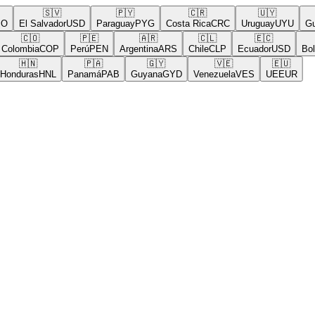
🇸🇻
🇵🇾
🇨🇷
🇺🇾
El Salvador
USD
Paraguay
PYG
Costa Rica
CRC
Uruguay
UYU
Guat
🇨🇴
🇵🇪
🇦🇷
🇨🇱
🇪🇨
🇧
olombia
COP
Perú
PEN
Argentina
ARS
Chile
CLP
Ecuador
USD
Bolivi
🇭🇳
🇵🇦
🇬🇾
🇻🇪
🇪🇺
nduras
HNL
Panamá
PAB
Guyana
GYD
Venezuela
VES
UE
EUR