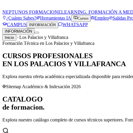
NEPTUNOS FORMACION
ELEARNING. FORMACIÓN A ME
¿Cuánto Sabes?
Herramientas IA
Empleo
Salidas Pr
Cursos
CAMPUS
WHATSAPP
INFORMACIÓN
INFORMACIÓN
Los Palacios y Villafranca
Inicio
Formación Técnica en
Los Palacios y Villafranca
CURSOS PROFESIONALES
EN
LOS PALACIOS Y VILLAFRANCA
Explora nuestra oferta académica especializada disponible para resid
Sitemap Académico & Indexación 2026
CATALOGO
de
formacion.
Explora nuestro catálogo completo de cursos técnicos superiores. For