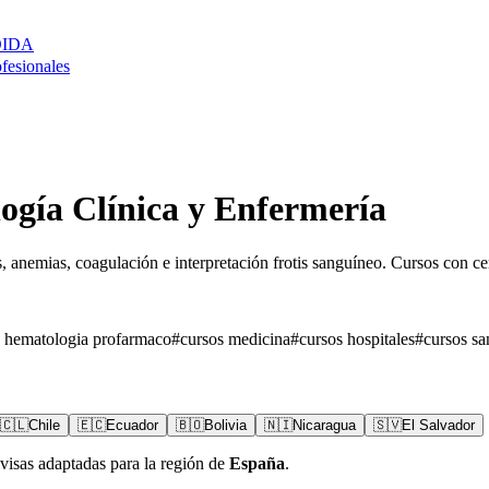
DIDA
ofesionales
ogía Clínica y Enfermería
anemias, coagulación e interpretación frotis sanguíneo. Cursos con cert
o hematologia profarmaco
#
cursos medicina
#
cursos hospitales
#
cursos sa
🇨🇱
Chile
🇪🇨
Ecuador
🇧🇴
Bolivia
🇳🇮
Nicaragua
🇸🇻
El Salvador
visas adaptadas para la región de
España
.