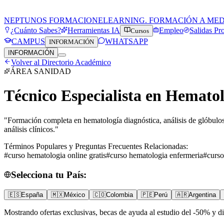
NEPTUNOS FORMACION
ELEARNING. FORMACIÓN A ME
¿Cuánto Sabes?
Herramientas IA
Empleo
Salidas Pr
Cursos
CAMPUS
WHATSAPP
INFORMACIÓN
INFORMACIÓN
Volver al Directorio Académico
ÁREA
SANIDAD
Técnico Especialista en Hematol
"
Formación completa en hematología diagnóstica, análisis de glóbulos, 
análisis clínicos.
"
Términos Populares y Preguntas Frecuentes Relacionadas:
#
curso hematologia online gratis
#
curso hematologia enfermeria
#
curs
Selecciona tu País:
🇪🇸
España
🇲🇽
México
🇨🇴
Colombia
🇵🇪
Perú
🇦🇷
Argentina
Mostrando ofertas exclusivas, becas de ayuda al estudio del -50% y di