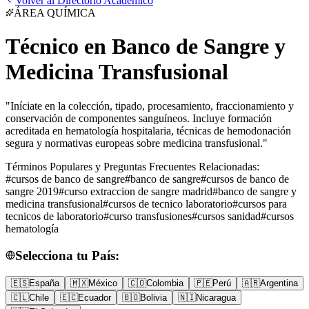
Volver al Directorio Académico
ÁREA
QUÍMICA
Técnico en Banco de Sangre y
Medicina Transfusional
"
Iníciate en la colección, tipado, procesamiento, fraccionamiento y
conservación de componentes sanguíneos. Incluye formación
acreditada en hematología hospitalaria, técnicas de hemodonación
segura y normativas europeas sobre medicina transfusional.
"
Términos Populares y Preguntas Frecuentes Relacionadas:
#
cursos de banco de sangre
#
banco de sangre
#
cursos de banco de
sangre 2019
#
curso extraccion de sangre madrid
#
banco de sangre y
medicina transfusional
#
cursos de tecnico laboratorio
#
cursos para
tecnicos de laboratorio
#
curso transfusiones
#
cursos sanidad
#
cursos
hematología
Selecciona tu País:
🇪🇸
España
🇲🇽
México
🇨🇴
Colombia
🇵🇪
Perú
🇦🇷
Argentina
🇨🇱
Chile
🇪🇨
Ecuador
🇧🇴
Bolivia
🇳🇮
Nicaragua