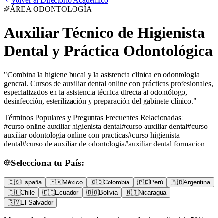
Volver al Directorio Académico
ÁREA
ODONTOLOGÍA
Auxiliar Técnico de Higienista
Dental y Práctica Odontológica
"
Combina la higiene bucal y la asistencia clínica en odontología
general. Cursos de auxiliar dental online con prácticas profesionales,
especializados en la asistencia técnica directa al odontólogo,
desinfección, esterilización y preparación del gabinete clínico.
"
Términos Populares y Preguntas Frecuentes Relacionadas:
#
curso online auxiliar higienista dental
#
curso auxiliar dental
#
curso
auxiliar odontologia online con practicas
#
curso higienista
dental
#
curso de auxiliar de odontologia
#
auxiliar dental formacion
Selecciona tu País:
🇪🇸
España
🇲🇽
México
🇨🇴
Colombia
🇵🇪
Perú
🇦🇷
Argentina
🇨🇱
Chile
🇪🇨
Ecuador
🇧🇴
Bolivia
🇳🇮
Nicaragua
🇸🇻
El Salvador