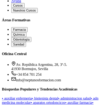
Ayuda
Cursos
Nuestros Cursos
Áreas Formativas
Farmacia
Química
Odontología
Sanidad
Oficina Central
Av. República Argentina, 28, 3º-5.
41930 Bormujos, Sevilla
+34 854 701 254
info@neptunosformacion.com
Búsquedas Populares y Tendencias Académicas
•
auxiliar enfermeria
•
higienista dental
•
administracion salud
•
adn
medicina molecular
•
aparatos ortodoncicos
•
auxiliar farmacia
•