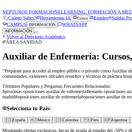
NEPTUNOS FORMACION
ELEARNING. FORMACIÓN A ME
¿Cuánto Sabes?
Herramientas IA
Empleo
Salidas Pr
Cursos
CAMPUS
WHATSAPP
INFORMACIÓN
INFORMACIÓN
Volver al Directorio Académico
ÁREA
SANIDAD
Auxiliar de Enfermería: Cursos
"
Prepárate para acceder al empleo público o privado como Auxiliar 
comunidades, exámenes oficiales resueltos y técnicas de práctica hosp
Términos Populares y Preguntas Frecuentes Relacionadas:
#
proximas oposiciones auxiliar de enfermeria
#
temario oposiciones aux
madrid
#
oposiciones auxiliar de enfermería
#
oposiciones auxiliar de en
Selecciona tu País:
🇪🇸
España
🇲🇽
México
🇨🇴
Colombia
🇵🇪
Perú
🇦🇷
Argentina
Mostrando ofertas exclusivas, becas de ayuda al estudio del -50% y di