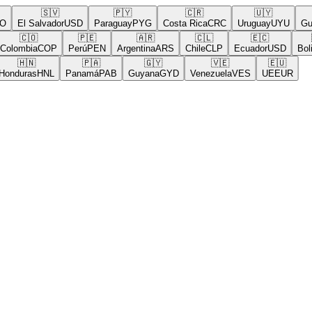
🇸🇻
🇵🇾
🇨🇷
🇺🇾
El Salvador
USD
Paraguay
PYG
Costa Rica
CRC
Uruguay
UYU
Guat
🇨🇴
🇵🇪
🇦🇷
🇨🇱
🇪🇨
🇧
lombia
COP
Perú
PEN
Argentina
ARS
Chile
CLP
Ecuador
USD
Bolivi
🇭🇳
🇵🇦
🇬🇾
🇻🇪
🇪🇺
nduras
HNL
Panamá
PAB
Guyana
GYD
Venezuela
VES
UE
EUR