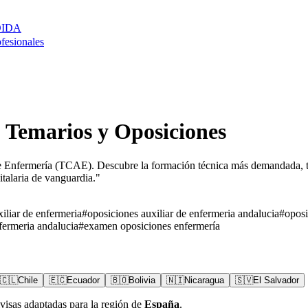
DIDA
ofesionales
, Temarios y Oposiciones
de Enfermería (TCAE). Descubre la formación técnica más demandada, te
italaria de vanguardia.
"
iliar de enfermeria
#
oposiciones auxiliar de enfermeria andalucia
#
oposi
fermeria andalucia
#
examen oposiciones enfermería
🇨🇱
Chile
🇪🇨
Ecuador
🇧🇴
Bolivia
🇳🇮
Nicaragua
🇸🇻
El Salvador
visas adaptadas para la región de
España
.