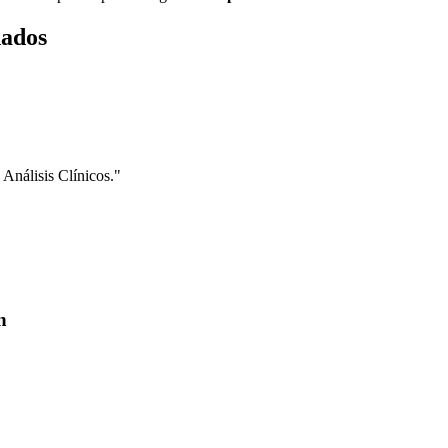
dados
 Análisis Clínicos.
"
n