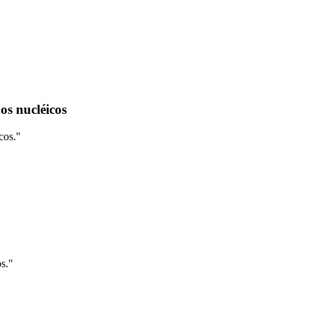
os nucléicos
cos.
"
s.
"