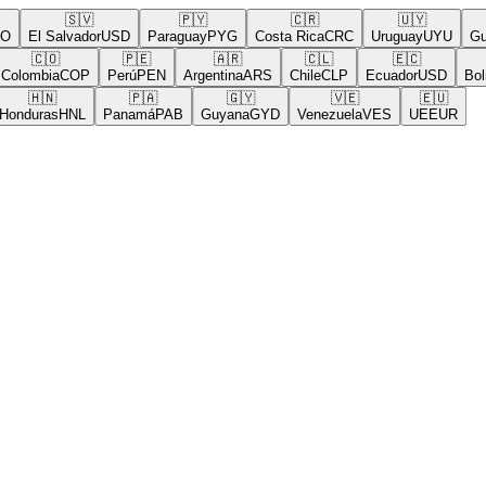
🇸🇻
🇵🇾
🇨🇷
🇺🇾
El Salvador
USD
Paraguay
PYG
Costa Rica
CRC
Uruguay
UYU
Guat
🇨🇴
🇵🇪
🇦🇷
🇨🇱
🇪🇨
🇧
olombia
COP
Perú
PEN
Argentina
ARS
Chile
CLP
Ecuador
USD
Bolivi
🇭🇳
🇵🇦
🇬🇾
🇻🇪
🇪🇺
nduras
HNL
Panamá
PAB
Guyana
GYD
Venezuela
VES
UE
EUR