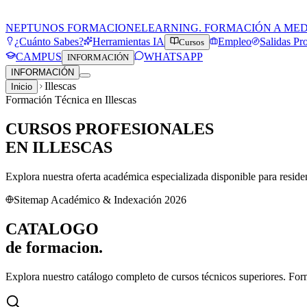
NEPTUNOS FORMACION
ELEARNING. FORMACIÓN A ME
¿Cuánto Sabes?
Herramientas IA
Empleo
Salidas Pr
Cursos
CAMPUS
WHATSAPP
INFORMACIÓN
INFORMACIÓN
Illescas
Inicio
Formación Técnica en
Illescas
CURSOS PROFESIONALES
EN
ILLESCAS
Explora nuestra oferta académica especializada disponible para resid
Sitemap Académico & Indexación 2026
CATALOGO
de
formacion.
Explora nuestro catálogo completo de cursos técnicos superiores. For