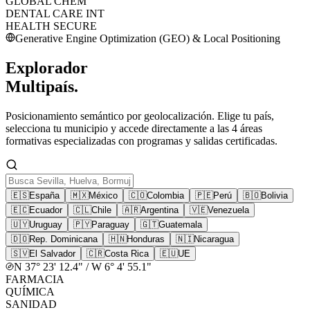
GLOBAL CHEM
DENTAL CARE INT
HEALTH SECURE
Generative Engine Optimization (GEO) & Local Positioning
Explorador
Multipaís.
Posicionamiento semántico por geolocalización. Elige tu país,
selecciona tu municipio y accede directamente a las 4 áreas
formativas especializadas con programas y salidas certificadas.
🇪🇸
España
🇲🇽
México
🇨🇴
Colombia
🇵🇪
Perú
🇧🇴
Bolivia
🇪🇨
Ecuador
🇨🇱
Chile
🇦🇷
Argentina
🇻🇪
Venezuela
🇺🇾
Uruguay
🇵🇾
Paraguay
🇬🇹
Guatemala
🇩🇴
Rep. Dominicana
🇭🇳
Honduras
🇳🇮
Nicaragua
🇸🇻
El Salvador
🇨🇷
Costa Rica
🇪🇺
UE
N 37° 23' 12.4" / W 6° 4' 55.1"
FARMACIA
QUÍMICA
SANIDAD