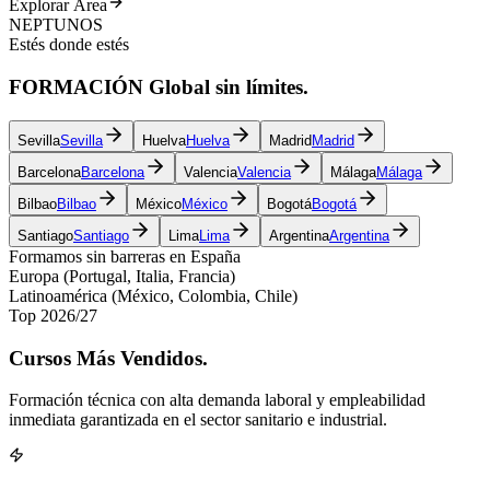
Explorar Área
NEPTUNOS
Estés donde estés
FORMACIÓN
Global
sin límites.
Sevilla
Sevilla
Huelva
Huelva
Madrid
Madrid
Barcelona
Barcelona
Valencia
Valencia
Málaga
Málaga
Bilbao
Bilbao
México
México
Bogotá
Bogotá
Santiago
Santiago
Lima
Lima
Argentina
Argentina
Formamos sin barreras en España
Europa (Portugal, Italia, Francia)
Latinoamérica (México, Colombia, Chile)
Top 2026/27
Cursos
Más Vendidos.
Formación técnica con alta demanda laboral y empleabilidad
inmediata garantizada en el sector sanitario e industrial.