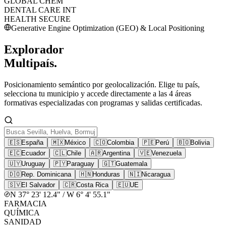
GLOBAL CHEM
DENTAL CARE INT
HEALTH SECURE
Generative Engine Optimization (GEO) & Local Positioning
Explorador
Multipaís.
Posicionamiento semántico por geolocalización. Elige tu país,
selecciona tu municipio y accede directamente a las 4 áreas
formativas especializadas con programas y salidas certificadas.
🇪🇸
España
🇲🇽
México
🇨🇴
Colombia
🇵🇪
Perú
🇧🇴
Bolivia
🇪🇨
Ecuador
🇨🇱
Chile
🇦🇷
Argentina
🇻🇪
Venezuela
🇺🇾
Uruguay
🇵🇾
Paraguay
🇬🇹
Guatemala
🇩🇴
Rep. Dominicana
🇭🇳
Honduras
🇳🇮
Nicaragua
🇸🇻
El Salvador
🇨🇷
Costa Rica
🇪🇺
UE
N 37° 23' 12.4" / W 6° 4' 55.1"
FARMACIA
QUÍMICA
SANIDAD