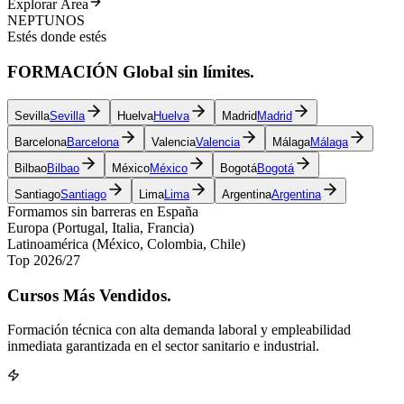
Explorar Área
NEPTUNOS
Estés donde estés
FORMACIÓN
Global
sin límites.
Sevilla
Sevilla
Huelva
Huelva
Madrid
Madrid
Barcelona
Barcelona
Valencia
Valencia
Málaga
Málaga
Bilbao
Bilbao
México
México
Bogotá
Bogotá
Santiago
Santiago
Lima
Lima
Argentina
Argentina
Formamos sin barreras en España
Europa (Portugal, Italia, Francia)
Latinoamérica (México, Colombia, Chile)
Top 2026/27
Cursos
Más Vendidos.
Formación técnica con alta demanda laboral y empleabilidad
inmediata garantizada en el sector sanitario e industrial.