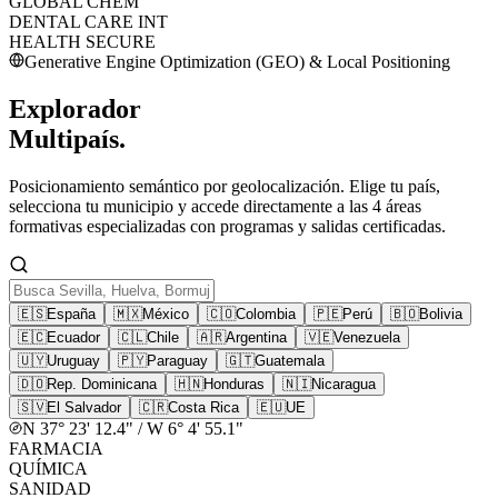
GLOBAL CHEM
DENTAL CARE INT
HEALTH SECURE
Generative Engine Optimization (GEO) & Local Positioning
Explorador
Multipaís.
Posicionamiento semántico por geolocalización. Elige tu país,
selecciona tu municipio y accede directamente a las 4 áreas
formativas especializadas con programas y salidas certificadas.
🇪🇸
España
🇲🇽
México
🇨🇴
Colombia
🇵🇪
Perú
🇧🇴
Bolivia
🇪🇨
Ecuador
🇨🇱
Chile
🇦🇷
Argentina
🇻🇪
Venezuela
🇺🇾
Uruguay
🇵🇾
Paraguay
🇬🇹
Guatemala
🇩🇴
Rep. Dominicana
🇭🇳
Honduras
🇳🇮
Nicaragua
🇸🇻
El Salvador
🇨🇷
Costa Rica
🇪🇺
UE
N 37° 23' 12.4" / W 6° 4' 55.1"
FARMACIA
QUÍMICA
SANIDAD