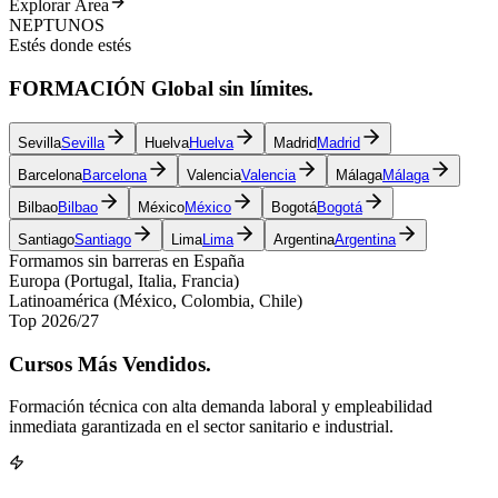
Explorar Área
NEPTUNOS
Estés donde estés
FORMACIÓN
Global
sin límites.
Sevilla
Sevilla
Huelva
Huelva
Madrid
Madrid
Barcelona
Barcelona
Valencia
Valencia
Málaga
Málaga
Bilbao
Bilbao
México
México
Bogotá
Bogotá
Santiago
Santiago
Lima
Lima
Argentina
Argentina
Formamos sin barreras en España
Europa (Portugal, Italia, Francia)
Latinoamérica (México, Colombia, Chile)
Top 2026/27
Cursos
Más Vendidos.
Formación técnica con alta demanda laboral y empleabilidad
inmediata garantizada en el sector sanitario e industrial.