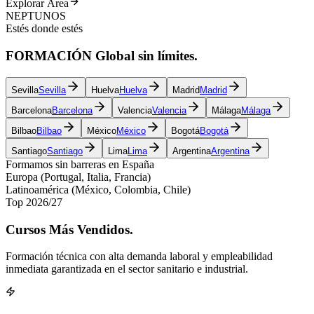
Explorar Área
NEPTUNOS
Estés donde estés
FORMACIÓN
Global
sin límites.
Sevilla
Sevilla
Huelva
Huelva
Madrid
Madrid
Barcelona
Barcelona
Valencia
Valencia
Málaga
Málaga
Bilbao
Bilbao
México
México
Bogotá
Bogotá
Santiago
Santiago
Lima
Lima
Argentina
Argentina
Formamos sin barreras en España
Europa (Portugal, Italia, Francia)
Latinoamérica (México, Colombia, Chile)
Top 2026/27
Cursos
Más Vendidos.
Formación técnica con alta demanda laboral y empleabilidad
inmediata garantizada en el sector sanitario e industrial.