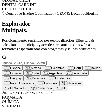
GLOBAL CHEM
DENTAL CARE INT
HEALTH SECURE
Generative Engine Optimization (GEO) & Local Positioning
Explorador
Multipaís.
Posicionamiento semántico por geolocalización. Elige tu país,
selecciona tu municipio y accede directamente a las 4 áreas
formativas especializadas con programas y salidas certificadas.
🇪🇸
España
🇲🇽
México
🇨🇴
Colombia
🇵🇪
Perú
🇧🇴
Bolivia
🇪🇨
Ecuador
🇨🇱
Chile
🇦🇷
Argentina
🇻🇪
Venezuela
🇺🇾
Uruguay
🇵🇾
Paraguay
🇬🇹
Guatemala
🇩🇴
Rep. Dominicana
🇭🇳
Honduras
🇳🇮
Nicaragua
🇸🇻
El Salvador
🇨🇷
Costa Rica
🇪🇺
UE
N 37° 23' 12.4" / W 6° 4' 55.1"
FARMACIA
QUÍMICA
SANIDAD