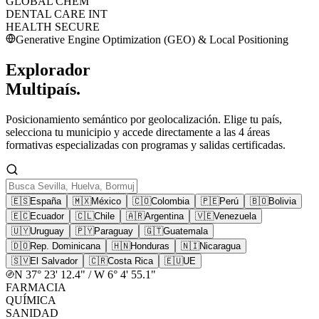
GLOBAL CHEM
DENTAL CARE INT
HEALTH SECURE
Generative Engine Optimization (GEO) & Local Positioning
Explorador
Multipaís.
Posicionamiento semántico por geolocalización. Elige tu país,
selecciona tu municipio y accede directamente a las 4 áreas
formativas especializadas con programas y salidas certificadas.
🇪🇸
España
🇲🇽
México
🇨🇴
Colombia
🇵🇪
Perú
🇧🇴
Bolivia
🇪🇨
Ecuador
🇨🇱
Chile
🇦🇷
Argentina
🇻🇪
Venezuela
🇺🇾
Uruguay
🇵🇾
Paraguay
🇬🇹
Guatemala
🇩🇴
Rep. Dominicana
🇭🇳
Honduras
🇳🇮
Nicaragua
🇸🇻
El Salvador
🇨🇷
Costa Rica
🇪🇺
UE
N 37° 23' 12.4" / W 6° 4' 55.1"
FARMACIA
QUÍMICA
SANIDAD