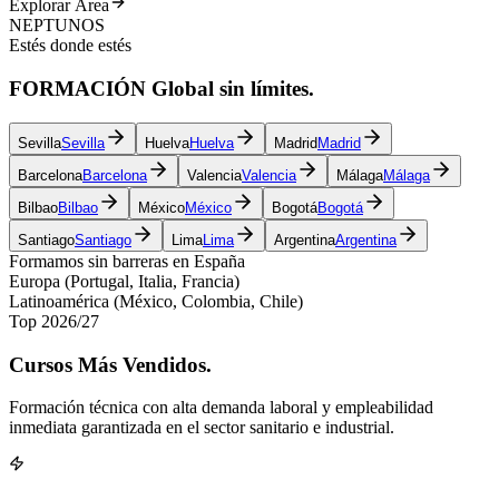
Explorar Área
NEPTUNOS
Estés donde estés
FORMACIÓN
Global
sin límites.
Sevilla
Sevilla
Huelva
Huelva
Madrid
Madrid
Barcelona
Barcelona
Valencia
Valencia
Málaga
Málaga
Bilbao
Bilbao
México
México
Bogotá
Bogotá
Santiago
Santiago
Lima
Lima
Argentina
Argentina
Formamos sin barreras en España
Europa (Portugal, Italia, Francia)
Latinoamérica (México, Colombia, Chile)
Top 2026/27
Cursos
Más Vendidos.
Formación técnica con alta demanda laboral y empleabilidad
inmediata garantizada en el sector sanitario e industrial.