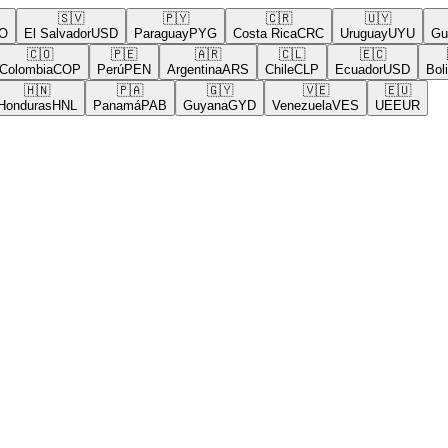
🇸🇻
🇵🇾
🇨🇷
🇺🇾
El Salvador
USD
Paraguay
PYG
Costa Rica
CRC
Uruguay
UYU
Guate
🇨🇴
🇵🇪
🇦🇷
🇨🇱
🇪🇨
🇧
lombia
COP
Perú
PEN
Argentina
ARS
Chile
CLP
Ecuador
USD
Bolivia
🇭🇳
🇵🇦
🇬🇾
🇻🇪
🇪🇺
duras
HNL
Panamá
PAB
Guyana
GYD
Venezuela
VES
UE
EUR