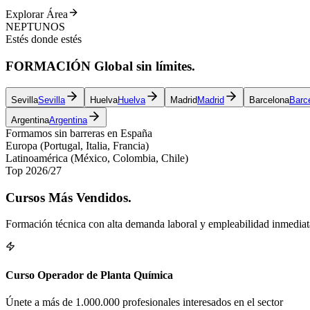
Explorar Área
NEPTUNOS
Estés donde estés
FORMACIÓN
Global
sin límites.
Sevilla
Sevilla
Huelva
Huelva
Madrid
Madrid
Barcelona
Barc
Argentina
Argentina
Formamos sin barreras en España
Europa (Portugal, Italia, Francia)
Latinoamérica (México, Colombia, Chile)
Top 2026/27
Cursos
Más Vendidos.
Formación técnica con alta demanda laboral y empleabilidad inmediata g
Curso Operador de Planta Química
Únete a más de 1.000.000 profesionales interesados en el sector