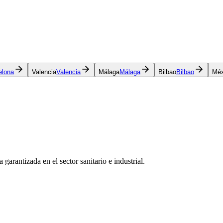
elona
Valencia
Valencia
Málaga
Málaga
Bilbao
Bilbao
Méx
arantizada en el sector sanitario e industrial.