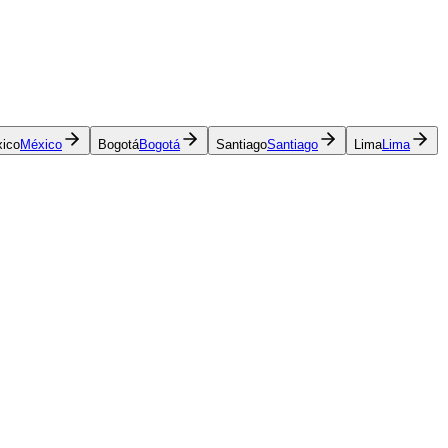
ico
México
Bogotá
Bogotá
Santiago
Santiago
Lima
Lima