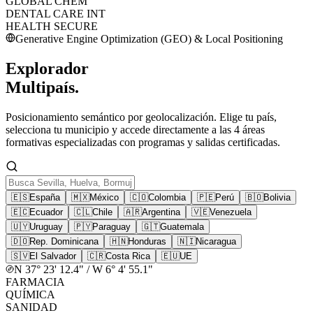
GLOBAL CHEM
DENTAL CARE INT
HEALTH SECURE
Generative Engine Optimization (GEO) & Local Positioning
Explorador
Multipaís.
Posicionamiento semántico por geolocalización. Elige tu país,
selecciona tu municipio y accede directamente a las 4 áreas
formativas especializadas con programas y salidas certificadas.
🇪🇸
España
🇲🇽
México
🇨🇴
Colombia
🇵🇪
Perú
🇧🇴
Bolivia
🇪🇨
Ecuador
🇨🇱
Chile
🇦🇷
Argentina
🇻🇪
Venezuela
🇺🇾
Uruguay
🇵🇾
Paraguay
🇬🇹
Guatemala
🇩🇴
Rep. Dominicana
🇭🇳
Honduras
🇳🇮
Nicaragua
🇸🇻
El Salvador
🇨🇷
Costa Rica
🇪🇺
UE
N 37° 23' 12.4" / W 6° 4' 55.1"
FARMACIA
QUÍMICA
SANIDAD