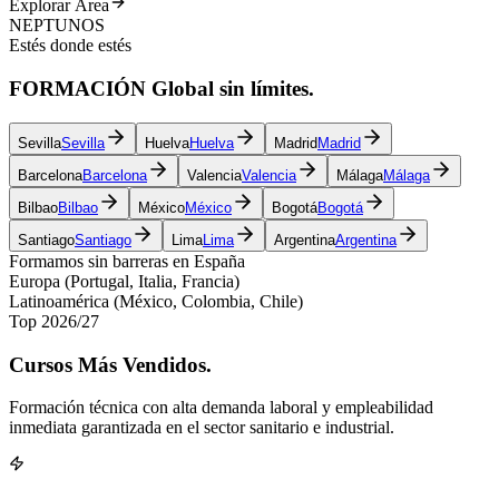
Explorar Área
NEPTUNOS
Estés donde estés
FORMACIÓN
Global
sin límites.
Sevilla
Sevilla
Huelva
Huelva
Madrid
Madrid
Barcelona
Barcelona
Valencia
Valencia
Málaga
Málaga
Bilbao
Bilbao
México
México
Bogotá
Bogotá
Santiago
Santiago
Lima
Lima
Argentina
Argentina
Formamos sin barreras en España
Europa (Portugal, Italia, Francia)
Latinoamérica (México, Colombia, Chile)
Top 2026/27
Cursos
Más Vendidos.
Formación técnica con alta demanda laboral y empleabilidad
inmediata garantizada en el sector sanitario e industrial.