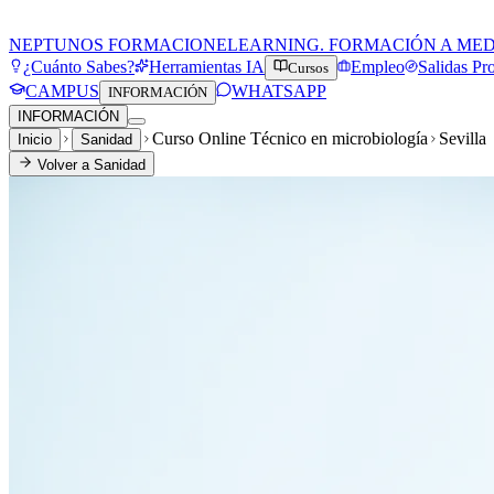
NEPTUNOS FORMACION
ELEARNING. FORMACIÓN A ME
¿Cuánto Sabes?
Herramientas IA
Empleo
Salidas Pr
Cursos
CAMPUS
WHATSAPP
INFORMACIÓN
INFORMACIÓN
Curso Online Técnico en microbiología
Sevilla
Inicio
Sanidad
Volver a
Sanidad