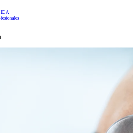
DIDA
ofesionales
d