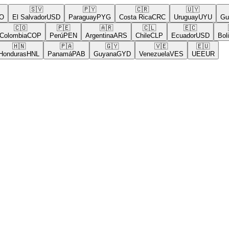
🇸🇻
🇵🇾
🇨🇷
🇺🇾
El Salvador
USD
Paraguay
PYG
Costa Rica
CRC
Uruguay
UYU
Guat
🇨🇴
🇵🇪
🇦🇷
🇨🇱
🇪🇨
🇧
lombia
COP
Perú
PEN
Argentina
ARS
Chile
CLP
Ecuador
USD
Bolivia
🇭🇳
🇵🇦
🇬🇾
🇻🇪
🇪🇺
nduras
HNL
Panamá
PAB
Guyana
GYD
Venezuela
VES
UE
EUR