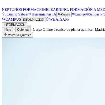
NEPTUNOS FORMACION
ELEARNING. FORMACIÓN A ME
¿Cuánto Sabes?
Herramientas IA
Empleo
Salidas Pr
Cursos
CAMPUS
WHATSAPP
INFORMACIÓN
INFORMACIÓN
Curso Online Técnico de planta química
Madri
Inicio
Química
Volver a
Química