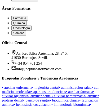
Áreas Formativas
Farmacia
Química
Odontología
Sanidad
Oficina Central
Av. República Argentina, 28, 3º-5.
41930 Bormujos, Sevilla
+34 854 701 254
info@neptunosformacion.com
Búsquedas Populares y Tendencias Académicas
•
auxiliar enfermeria
•
higienista dental
•
administracion salud
•
adn
medicina molecular
•
aparatos ortodoncicos
•
auxiliar farmacia
•
auxiliar higienista
•
auxiliar dental
•
auxiliar parafarmacia
•
auxiliar
protesis dental
•
banco de sangre
•
bioquimica clinica
•
fabricacion
quimica
•
hemostasia coagulacion
•
inmunologia bioquimica
•