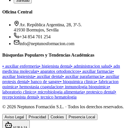
Sanidad
Oficina Central
Av. República Argentina, 28, 3º-5.
41930 Bormujos, Sevilla
+34 854 701 254
info@neptunosformacion.com
Búsquedas Populares y Tendencias Académicas
•
auxiliar enfermeria
•
higienista dental
•
administracion salud
•
adn
medicina molecular
•
aparatos ortodoncicos
•
auxiliar farmacia
•
auxiliar higienista
•
auxiliar dental
•
auxiliar parafarmacia
•
auxiliar
protesis dental
•
banco de sangre
•
bioquimica clinica
•
fabricacion
quimica
•
hemostasia coagulacion
•
inmunologia bioquimica
•
laboratorio clinico
•
microbiologia alimentaria
•
protesico dental
•
recepcionista dental
•
tecnico hematologia
©
2026
Neptunos Formación S.L. · Todos los derechos reservados.
Aviso Legal
Privacidad
Cookies
Presencia Local
AURA IA