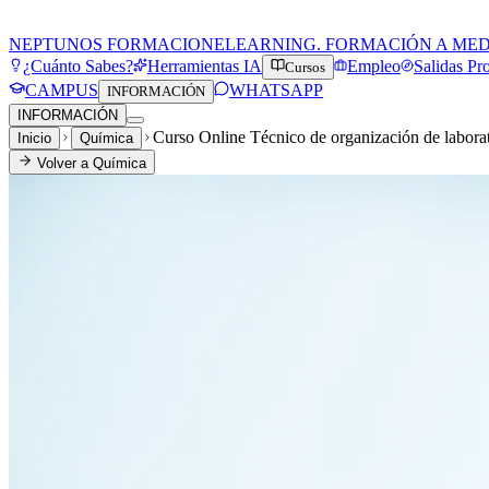
NEPTUNOS FORMACION
ELEARNING. FORMACIÓN A ME
¿Cuánto Sabes?
Herramientas IA
Empleo
Salidas Pr
Cursos
CAMPUS
WHATSAPP
INFORMACIÓN
INFORMACIÓN
Curso Online Técnico de organización de labora
Inicio
Química
Volver a
Química