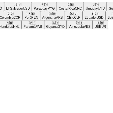
🇸🇻
🇵🇾
🇨🇷
🇺🇾
El Salvador
USD
Paraguay
PYG
Costa Rica
CRC
Uruguay
UYU
Guat
🇨🇴
🇵🇪
🇦🇷
🇨🇱
🇪🇨
🇧
lombia
COP
Perú
PEN
Argentina
ARS
Chile
CLP
Ecuador
USD
Bolivi
🇭🇳
🇵🇦
🇬🇾
🇻🇪
🇪🇺
nduras
HNL
Panamá
PAB
Guyana
GYD
Venezuela
VES
UE
EUR