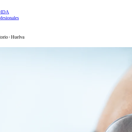
DIDA
ofesionales
torio
Huelva