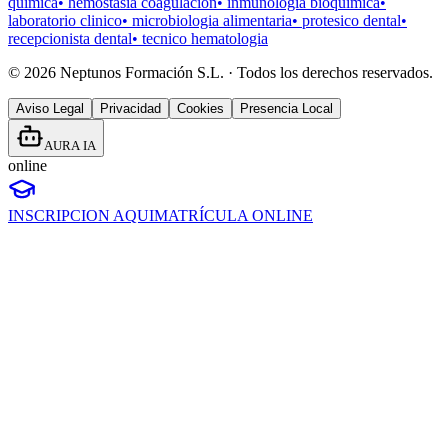
quimica
•
hemostasia coagulacion
•
inmunologia bioquimica
•
laboratorio clinico
•
microbiologia alimentaria
•
protesico dental
•
recepcionista dental
•
tecnico hematologia
©
2026
Neptunos Formación S.L. · Todos los derechos reservados.
Aviso Legal
Privacidad
Cookies
Presencia Local
AURA IA
online
INSCRIPCION AQUI
MATRÍCULA ONLINE