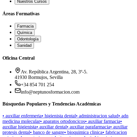
Nuestros Cursos
Áreas Formativas
Farmacia
Química
Odontología
Sanidad
Oficina Central
Av. República Argentina, 28, 3º-5.
41930 Bormujos, Sevilla
+34 854 701 254
info@neptunosformacion.com
Búsquedas Populares y Tendencias Académicas
•
auxiliar enfermeria
•
higienista dental
•
administracion salud
•
adn
medicina molecular
•
aparatos ortodoncicos
•
auxiliar farmacia
•
auxiliar higienista
•
auxiliar dental
•
auxiliar parafarmacia
•
auxiliar
protesis dental
•
banco de sangre
•
bioquimica clinica
•
fabricacion