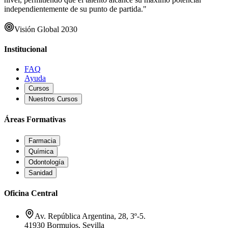
independientemente de su punto de partida."
Visión Global 2030
Institucional
FAQ
Ayuda
Cursos
Nuestros Cursos
Áreas Formativas
Farmacia
Química
Odontología
Sanidad
Oficina Central
Av. República Argentina, 28, 3º-5.
41930 Bormujos, Sevilla