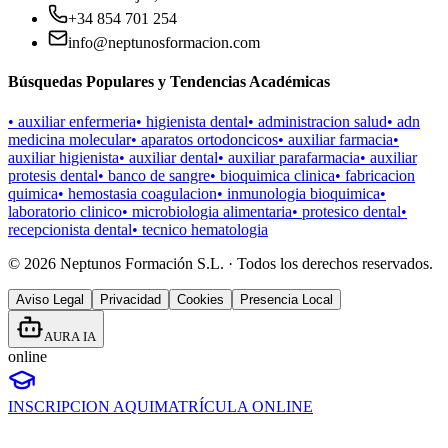
+34 854 701 254
info@neptunosformacion.com
Búsquedas Populares y Tendencias Académicas
•
auxiliar enfermeria
•
higienista dental
•
administracion salud
•
adn
medicina molecular
•
aparatos ortodoncicos
•
auxiliar farmacia
•
auxiliar higienista
•
auxiliar dental
•
auxiliar parafarmacia
•
auxiliar
protesis dental
•
banco de sangre
•
bioquimica clinica
•
fabricacion
quimica
•
hemostasia coagulacion
•
inmunologia bioquimica
•
laboratorio clinico
•
microbiologia alimentaria
•
protesico dental
•
recepcionista dental
•
tecnico hematologia
©
2026
Neptunos Formación S.L. · Todos los derechos reservados.
Aviso Legal
Privacidad
Cookies
Presencia Local
AURA IA
online
INSCRIPCION AQUI
MATRÍCULA ONLINE