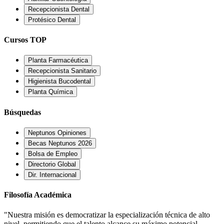
Recepcionista Dental
Protésico Dental
Cursos TOP
Planta Farmacéutica
Recepcionista Sanitario
Higienista Bucodental
Planta Química
Búsquedas
Neptunos Opiniones
Becas Neptunos 2026
Bolsa de Empleo
Directorio Global
Dir. Internacional
Filosofía Académica
"Nuestra misión es democratizar la especialización técnica de alto
nivel, permitiendo que el talento alcance su máximo potencial