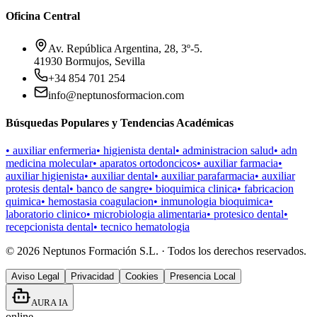
Oficina Central
Av. República Argentina, 28, 3º-5.
41930 Bormujos, Sevilla
+34 854 701 254
info@neptunosformacion.com
Búsquedas Populares y Tendencias Académicas
•
auxiliar enfermeria
•
higienista dental
•
administracion salud
•
adn
medicina molecular
•
aparatos ortodoncicos
•
auxiliar farmacia
•
auxiliar higienista
•
auxiliar dental
•
auxiliar parafarmacia
•
auxiliar
protesis dental
•
banco de sangre
•
bioquimica clinica
•
fabricacion
quimica
•
hemostasia coagulacion
•
inmunologia bioquimica
•
laboratorio clinico
•
microbiologia alimentaria
•
protesico dental
•
recepcionista dental
•
tecnico hematologia
©
2026
Neptunos Formación S.L. · Todos los derechos reservados.
Aviso Legal
Privacidad
Cookies
Presencia Local
AURA IA
online