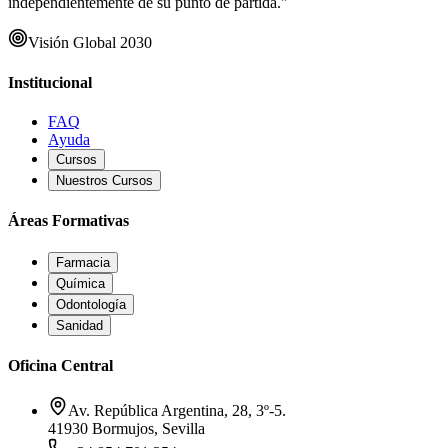
independientemente de su punto de partida."
Visión Global 2030
Institucional
FAQ
Ayuda
Cursos
Nuestros Cursos
Áreas Formativas
Farmacia
Química
Odontología
Sanidad
Oficina Central
Av. República Argentina, 28, 3º-5.
41930 Bormujos, Sevilla