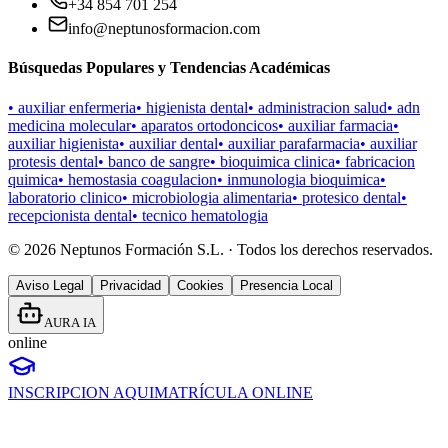
+34 854 701 254
info@neptunosformacion.com
Búsquedas Populares y Tendencias Académicas
•
auxiliar enfermeria
•
higienista dental
•
administracion salud
•
adn
medicina molecular
•
aparatos ortodoncicos
•
auxiliar farmacia
•
auxiliar higienista
•
auxiliar dental
•
auxiliar parafarmacia
•
auxiliar
protesis dental
•
banco de sangre
•
bioquimica clinica
•
fabricacion
quimica
•
hemostasia coagulacion
•
inmunologia bioquimica
•
laboratorio clinico
•
microbiologia alimentaria
•
protesico dental
•
recepcionista dental
•
tecnico hematologia
©
2026
Neptunos Formación S.L. · Todos los derechos reservados.
Aviso Legal
Privacidad
Cookies
Presencia Local
AURA IA
online
INSCRIPCION AQUI
MATRÍCULA ONLINE