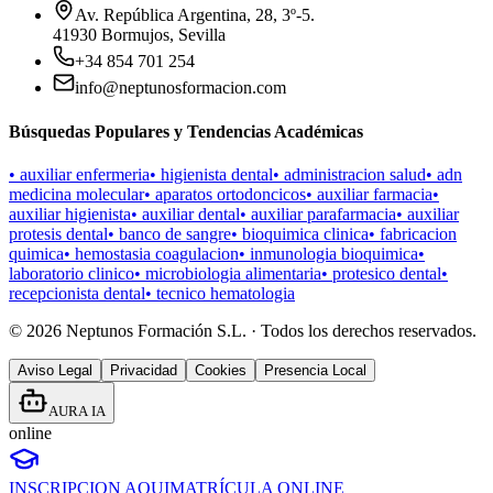
Av. República Argentina, 28, 3º-5.
41930 Bormujos, Sevilla
+34 854 701 254
info@neptunosformacion.com
Búsquedas Populares y Tendencias Académicas
•
auxiliar enfermeria
•
higienista dental
•
administracion salud
•
adn
medicina molecular
•
aparatos ortodoncicos
•
auxiliar farmacia
•
auxiliar higienista
•
auxiliar dental
•
auxiliar parafarmacia
•
auxiliar
protesis dental
•
banco de sangre
•
bioquimica clinica
•
fabricacion
quimica
•
hemostasia coagulacion
•
inmunologia bioquimica
•
laboratorio clinico
•
microbiologia alimentaria
•
protesico dental
•
recepcionista dental
•
tecnico hematologia
©
2026
Neptunos Formación S.L. · Todos los derechos reservados.
Aviso Legal
Privacidad
Cookies
Presencia Local
AURA IA
online
INSCRIPCION AQUI
MATRÍCULA ONLINE