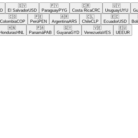
🇸🇻
🇵🇾
🇨🇷
🇺🇾
El Salvador
USD
Paraguay
PYG
Costa Rica
CRC
Uruguay
UYU
Guat
🇨🇴
🇵🇪
🇦🇷
🇨🇱
🇪🇨
🇧
lombia
COP
Perú
PEN
Argentina
ARS
Chile
CLP
Ecuador
USD
Bolivi
🇭🇳
🇵🇦
🇬🇾
🇻🇪
🇪🇺
nduras
HNL
Panamá
PAB
Guyana
GYD
Venezuela
VES
UE
EUR