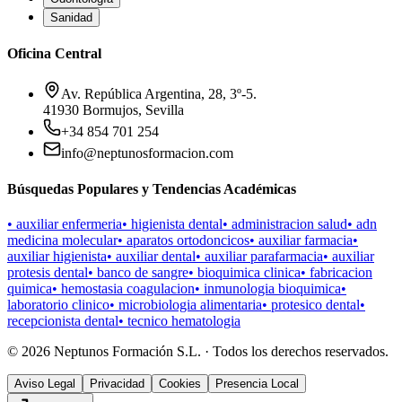
Sanidad
Oficina Central
Av. República Argentina, 28, 3º-5.
41930 Bormujos, Sevilla
+34 854 701 254
info@neptunosformacion.com
Búsquedas Populares y Tendencias Académicas
•
auxiliar enfermeria
•
higienista dental
•
administracion salud
•
adn
medicina molecular
•
aparatos ortodoncicos
•
auxiliar farmacia
•
auxiliar higienista
•
auxiliar dental
•
auxiliar parafarmacia
•
auxiliar
protesis dental
•
banco de sangre
•
bioquimica clinica
•
fabricacion
quimica
•
hemostasia coagulacion
•
inmunologia bioquimica
•
laboratorio clinico
•
microbiologia alimentaria
•
protesico dental
•
recepcionista dental
•
tecnico hematologia
©
2026
Neptunos Formación S.L. · Todos los derechos reservados.
Aviso Legal
Privacidad
Cookies
Presencia Local