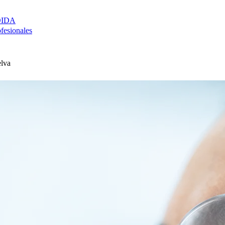
DIDA
ofesionales
lva