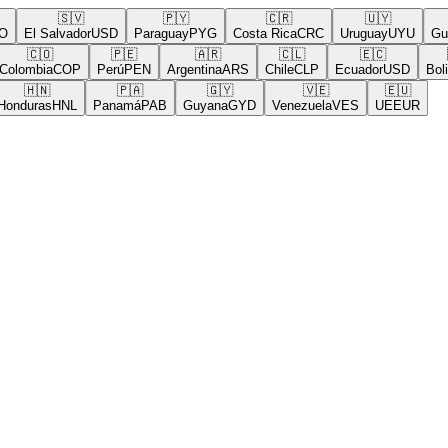
🇸🇻
🇵🇾
🇨🇷
🇺🇾
El Salvador
USD
Paraguay
PYG
Costa Rica
CRC
Uruguay
UYU
Guat
🇨🇴
🇵🇪
🇦🇷
🇨🇱
🇪🇨
🇧
lombia
COP
Perú
PEN
Argentina
ARS
Chile
CLP
Ecuador
USD
Bolivi
🇭🇳
🇵🇦
🇬🇾
🇻🇪
🇪🇺
nduras
HNL
Panamá
PAB
Guyana
GYD
Venezuela
VES
UE
EUR