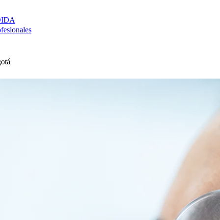
DIDA
ofesionales
otá