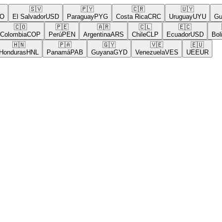
🇸🇻
🇵🇾
🇨🇷
🇺🇾
El Salvador
USD
Paraguay
PYG
Costa Rica
CRC
Uruguay
UYU
Guat
🇨🇴
🇵🇪
🇦🇷
🇨🇱
🇪🇨
🇧
lombia
COP
Perú
PEN
Argentina
ARS
Chile
CLP
Ecuador
USD
Bolivi
🇭🇳
🇵🇦
🇬🇾
🇻🇪
🇪🇺
nduras
HNL
Panamá
PAB
Guyana
GYD
Venezuela
VES
UE
EUR