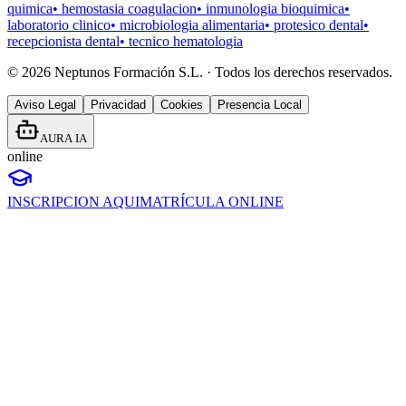
quimica
•
hemostasia coagulacion
•
inmunologia bioquimica
•
laboratorio clinico
•
microbiologia alimentaria
•
protesico dental
•
recepcionista dental
•
tecnico hematologia
©
2026
Neptunos Formación S.L. · Todos los derechos reservados.
Aviso Legal
Privacidad
Cookies
Presencia Local
AURA IA
online
INSCRIPCION AQUI
MATRÍCULA ONLINE