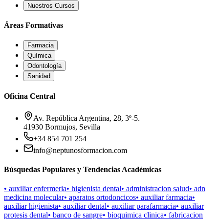
Nuestros Cursos
Áreas Formativas
Farmacia
Química
Odontología
Sanidad
Oficina Central
Av. República Argentina, 28, 3º-5.
41930 Bormujos, Sevilla
+34 854 701 254
info@neptunosformacion.com
Búsquedas Populares y Tendencias Académicas
•
auxiliar enfermeria
•
higienista dental
•
administracion salud
•
adn
medicina molecular
•
aparatos ortodoncicos
•
auxiliar farmacia
•
auxiliar higienista
•
auxiliar dental
•
auxiliar parafarmacia
•
auxiliar
protesis dental
•
banco de sangre
•
bioquimica clinica
•
fabricacion