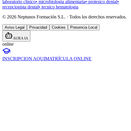
laboratorio clinico
•
microbiologia alimentaria
•
protesico dental
•
recepcionista dental
•
tecnico hematologia
©
2026
Neptunos Formación S.L. · Todos los derechos reservados.
Aviso Legal
Privacidad
Cookies
Presencia Local
AURA IA
online
INSCRIPCION AQUI
MATRÍCULA ONLINE