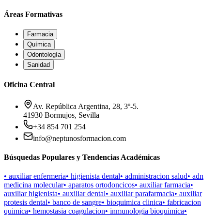
Áreas Formativas
Farmacia
Química
Odontología
Sanidad
Oficina Central
Av. República Argentina, 28, 3º-5.
41930 Bormujos, Sevilla
+34 854 701 254
info@neptunosformacion.com
Búsquedas Populares y Tendencias Académicas
•
auxiliar enfermeria
•
higienista dental
•
administracion salud
•
adn
medicina molecular
•
aparatos ortodoncicos
•
auxiliar farmacia
•
auxiliar higienista
•
auxiliar dental
•
auxiliar parafarmacia
•
auxiliar
protesis dental
•
banco de sangre
•
bioquimica clinica
•
fabricacion
quimica
•
hemostasia coagulacion
•
inmunologia bioquimica
•