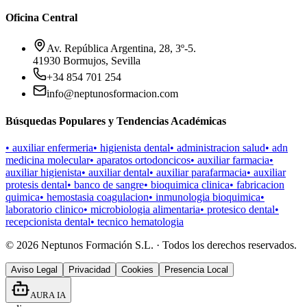
Oficina Central
Av. República Argentina, 28, 3º-5.
41930 Bormujos, Sevilla
+34 854 701 254
info@neptunosformacion.com
Búsquedas Populares y Tendencias Académicas
•
auxiliar enfermeria
•
higienista dental
•
administracion salud
•
adn
medicina molecular
•
aparatos ortodoncicos
•
auxiliar farmacia
•
auxiliar higienista
•
auxiliar dental
•
auxiliar parafarmacia
•
auxiliar
protesis dental
•
banco de sangre
•
bioquimica clinica
•
fabricacion
quimica
•
hemostasia coagulacion
•
inmunologia bioquimica
•
laboratorio clinico
•
microbiologia alimentaria
•
protesico dental
•
recepcionista dental
•
tecnico hematologia
©
2026
Neptunos Formación S.L. · Todos los derechos reservados.
Aviso Legal
Privacidad
Cookies
Presencia Local
AURA IA