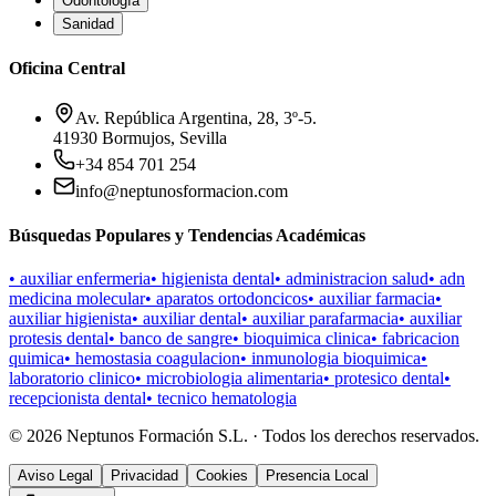
Odontología
Sanidad
Oficina Central
Av. República Argentina, 28, 3º-5.
41930 Bormujos, Sevilla
+34 854 701 254
info@neptunosformacion.com
Búsquedas Populares y Tendencias Académicas
•
auxiliar enfermeria
•
higienista dental
•
administracion salud
•
adn
medicina molecular
•
aparatos ortodoncicos
•
auxiliar farmacia
•
auxiliar higienista
•
auxiliar dental
•
auxiliar parafarmacia
•
auxiliar
protesis dental
•
banco de sangre
•
bioquimica clinica
•
fabricacion
quimica
•
hemostasia coagulacion
•
inmunologia bioquimica
•
laboratorio clinico
•
microbiologia alimentaria
•
protesico dental
•
recepcionista dental
•
tecnico hematologia
©
2026
Neptunos Formación S.L. · Todos los derechos reservados.
Aviso Legal
Privacidad
Cookies
Presencia Local