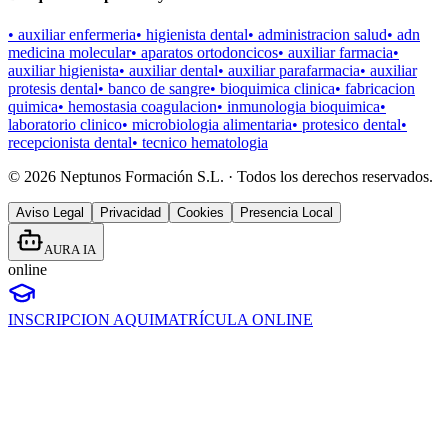
•
auxiliar enfermeria
•
higienista dental
•
administracion salud
•
adn
medicina molecular
•
aparatos ortodoncicos
•
auxiliar farmacia
•
auxiliar higienista
•
auxiliar dental
•
auxiliar parafarmacia
•
auxiliar
protesis dental
•
banco de sangre
•
bioquimica clinica
•
fabricacion
quimica
•
hemostasia coagulacion
•
inmunologia bioquimica
•
laboratorio clinico
•
microbiologia alimentaria
•
protesico dental
•
recepcionista dental
•
tecnico hematologia
©
2026
Neptunos Formación S.L. · Todos los derechos reservados.
Aviso Legal
Privacidad
Cookies
Presencia Local
AURA IA
online
INSCRIPCION AQUI
MATRÍCULA ONLINE