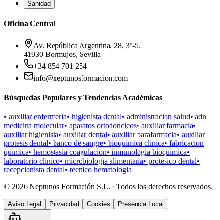
Sanidad
Oficina Central
Av. República Argentina, 28, 3º-5.
41930 Bormujos, Sevilla
+34 854 701 254
info@neptunosformacion.com
Búsquedas Populares y Tendencias Académicas
•
auxiliar enfermeria
•
higienista dental
•
administracion salud
•
adn
medicina molecular
•
aparatos ortodoncicos
•
auxiliar farmacia
•
auxiliar higienista
•
auxiliar dental
•
auxiliar parafarmacia
•
auxiliar
protesis dental
•
banco de sangre
•
bioquimica clinica
•
fabricacion
quimica
•
hemostasia coagulacion
•
inmunologia bioquimica
•
laboratorio clinico
•
microbiologia alimentaria
•
protesico dental
•
recepcionista dental
•
tecnico hematologia
©
2026
Neptunos Formación S.L. · Todos los derechos reservados.
Aviso Legal
Privacidad
Cookies
Presencia Local