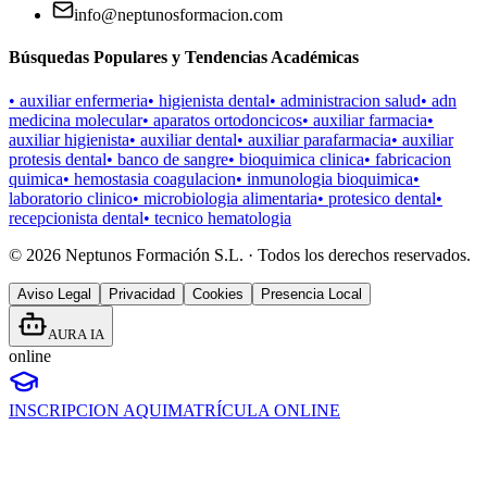
info@neptunosformacion.com
Búsquedas Populares y Tendencias Académicas
•
auxiliar enfermeria
•
higienista dental
•
administracion salud
•
adn
medicina molecular
•
aparatos ortodoncicos
•
auxiliar farmacia
•
auxiliar higienista
•
auxiliar dental
•
auxiliar parafarmacia
•
auxiliar
protesis dental
•
banco de sangre
•
bioquimica clinica
•
fabricacion
quimica
•
hemostasia coagulacion
•
inmunologia bioquimica
•
laboratorio clinico
•
microbiologia alimentaria
•
protesico dental
•
recepcionista dental
•
tecnico hematologia
©
2026
Neptunos Formación S.L. · Todos los derechos reservados.
Aviso Legal
Privacidad
Cookies
Presencia Local
AURA IA
online
INSCRIPCION AQUI
MATRÍCULA ONLINE