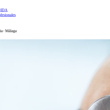
DIDA
ofesionales
ia
Málaga