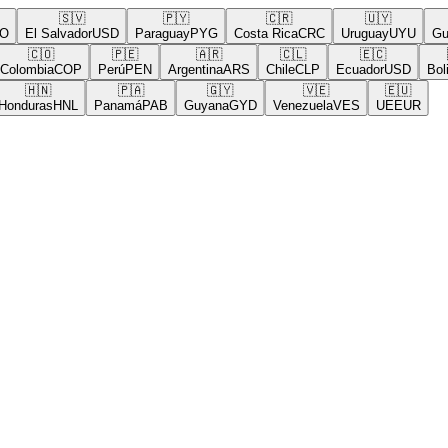
🇸🇻
🇵🇾
🇨🇷
🇺🇾
El Salvador
USD
Paraguay
PYG
Costa Rica
CRC
Uruguay
UYU
Guat
🇨🇴
🇵🇪
🇦🇷
🇨🇱
🇪🇨
🇧
lombia
COP
Perú
PEN
Argentina
ARS
Chile
CLP
Ecuador
USD
Bolivi
🇭🇳
🇵🇦
🇬🇾
🇻🇪
🇪🇺
nduras
HNL
Panamá
PAB
Guyana
GYD
Venezuela
VES
UE
EUR