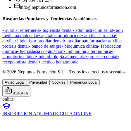
+34 854 701 254
info@neptunosformacion.com
Búsquedas Populares y Tendencias Académicas
•
auxiliar enfermeria
•
higienista dental
•
administracion salud
•
adn
medicina molecular
•
aparatos ortodoncicos
•
auxiliar farmacia
•
auxiliar higienista
•
auxiliar dental
•
auxiliar parafarmacia
•
auxiliar
protesis dental
•
banco de sangre
•
bioquimica clinica
•
fabricacion
quimica
•
hemostasia coagulacion
•
inmunologia bioquimica
•
laboratorio clinico
•
microbiologia alimentaria
•
protesico dental
•
recepcionista dental
•
tecnico hematologia
©
2026
Neptunos Formación S.L. · Todos los derechos reservados.
Aviso Legal
Privacidad
Cookies
Presencia Local
AURA IA
online
INSCRIPCION AQUI
MATRÍCULA ONLINE