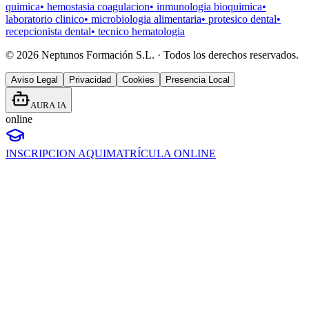
quimica
•
hemostasia coagulacion
•
inmunologia bioquimica
•
laboratorio clinico
•
microbiologia alimentaria
•
protesico dental
•
recepcionista dental
•
tecnico hematologia
©
2026
Neptunos Formación S.L. · Todos los derechos reservados.
Aviso Legal
Privacidad
Cookies
Presencia Local
AURA IA
online
INSCRIPCION AQUI
MATRÍCULA ONLINE