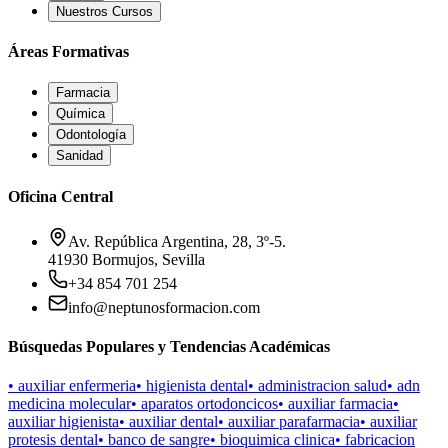
Nuestros Cursos
Áreas Formativas
Farmacia
Química
Odontología
Sanidad
Oficina Central
Av. República Argentina, 28, 3º-5.
41930 Bormujos, Sevilla
+34 854 701 254
info@neptunosformacion.com
Búsquedas Populares y Tendencias Académicas
•
auxiliar enfermeria
•
higienista dental
•
administracion salud
•
adn
medicina molecular
•
aparatos ortodoncicos
•
auxiliar farmacia
•
auxiliar higienista
•
auxiliar dental
•
auxiliar parafarmacia
•
auxiliar
protesis dental
•
banco de sangre
•
bioquimica clinica
•
fabricacion