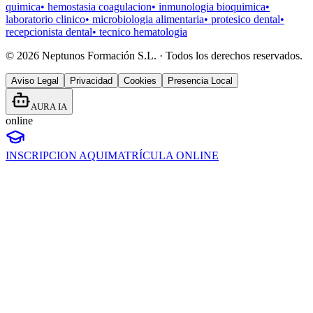
quimica
•
hemostasia coagulacion
•
inmunologia bioquimica
•
laboratorio clinico
•
microbiologia alimentaria
•
protesico dental
•
recepcionista dental
•
tecnico hematologia
©
2026
Neptunos Formación S.L. · Todos los derechos reservados.
Aviso Legal
Privacidad
Cookies
Presencia Local
AURA IA
online
INSCRIPCION AQUI
MATRÍCULA ONLINE