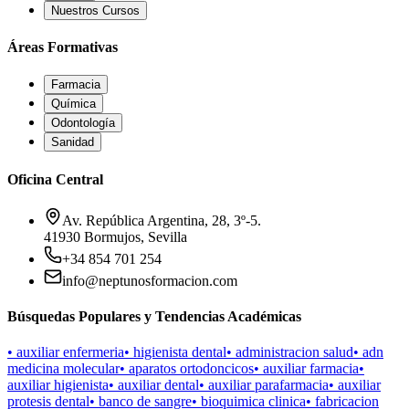
Nuestros Cursos
Áreas Formativas
Farmacia
Química
Odontología
Sanidad
Oficina Central
Av. República Argentina, 28, 3º-5.
41930 Bormujos, Sevilla
+34 854 701 254
info@neptunosformacion.com
Búsquedas Populares y Tendencias Académicas
•
auxiliar enfermeria
•
higienista dental
•
administracion salud
•
adn
medicina molecular
•
aparatos ortodoncicos
•
auxiliar farmacia
•
auxiliar higienista
•
auxiliar dental
•
auxiliar parafarmacia
•
auxiliar
protesis dental
•
banco de sangre
•
bioquimica clinica
•
fabricacion