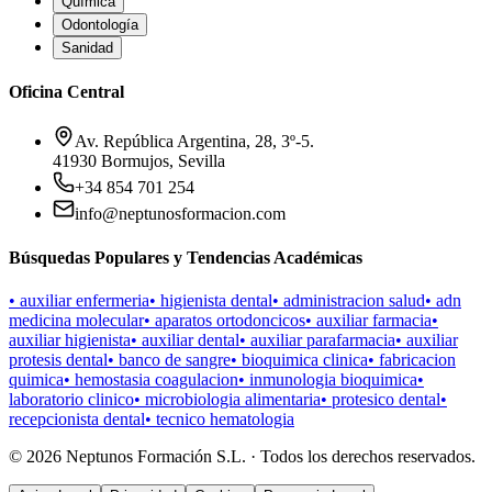
Química
Odontología
Sanidad
Oficina Central
Av. República Argentina, 28, 3º-5.
41930 Bormujos, Sevilla
+34 854 701 254
info@neptunosformacion.com
Búsquedas Populares y Tendencias Académicas
•
auxiliar enfermeria
•
higienista dental
•
administracion salud
•
adn
medicina molecular
•
aparatos ortodoncicos
•
auxiliar farmacia
•
auxiliar higienista
•
auxiliar dental
•
auxiliar parafarmacia
•
auxiliar
protesis dental
•
banco de sangre
•
bioquimica clinica
•
fabricacion
quimica
•
hemostasia coagulacion
•
inmunologia bioquimica
•
laboratorio clinico
•
microbiologia alimentaria
•
protesico dental
•
recepcionista dental
•
tecnico hematologia
©
2026
Neptunos Formación S.L. · Todos los derechos reservados.