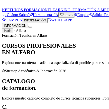
NEPTUNOS FORMACION
ELEARNING. FORMACIÓN A ME
¿Cuánto Sabes?
Herramientas IA
Empleo
Salidas Pr
Cursos
CAMPUS
WHATSAPP
INFORMACIÓN
INFORMACIÓN
Alfaro
Inicio
Formación Técnica en
Alfaro
CURSOS PROFESIONALES
EN
ALFARO
Explora nuestra oferta académica especializada disponible para reside
Sitemap Académico & Indexación 2026
CATALOGO
de
formacion.
Explora nuestro catálogo completo de cursos técnicos superiores. For