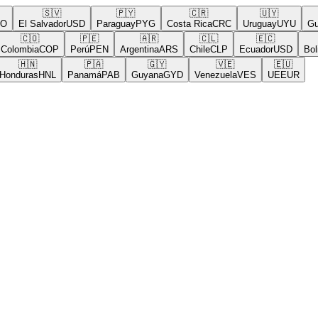
🇸🇻
🇵🇾
🇨🇷
🇺🇾
El Salvador
USD
Paraguay
PYG
Costa Rica
CRC
Uruguay
UYU
Gua
🇨🇴
🇵🇪
🇦🇷
🇨🇱
🇪🇨

olombia
COP
Perú
PEN
Argentina
ARS
Chile
CLP
Ecuador
USD
Boliv
🇭🇳
🇵🇦
🇬🇾
🇻🇪
🇪🇺
onduras
HNL
Panamá
PAB
Guyana
GYD
Venezuela
VES
UE
EUR